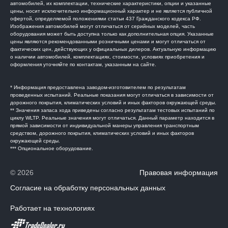
автомобилей, их комплектации, технические характеристики, опции и указанные
цены, носит исключительно информационный характер и не является публичной
офертой, определяемой положениями статьи 437 Гражданского кодекса РФ.
Изображения автомобилей могут отличаться от серийных моделей, часть
оборудования может быть доступна только как дополнительная опция. Указанные
цены являются рекомендованными розничными ценами и могут отличаться от
фактических цен, действующих у официальных дилеров. Актуальную информацию
о наличии автомобилей, комплектациях, стоимости, условиях приобретения и
оформления уточняйте по контактам, указанным на сайте.
* Информация предоставлена заводом-изготовителем по результатам
проведенных испытаний. Реальные показания могут отличаться в зависимости от
дорожного покрытия, климатических условий и иных факторов окружающей среды.
** Значения запаса хода приведены согласно результатам тестовых испытаний по
циклу WLTP. Реальные значения могут отличаться. Данный параметр находится в
прямой зависимости от индивидуальной манеры управления транспортным
средством, дорожного покрытия, климатических условий и иных факторов
окружающей среды.
*** Опциональное оборудование.
© 2026
Правовая информация
Согласие на обработку персональных данных
Работает на технологиях