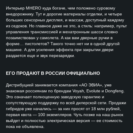
Интерьер MHERO куда богаче, чем положено суровому
внедорожнику. Тут и дорогие материалы отделки, и четыре
больших сенсорных дисплея, и массаж, доступный каждому
из седоков. Но главное даже не это, а стиль: например, пульт
управления трансмиссией и мехатронным шасси словно
позаимствован у самолета. А как вам дверные ручки в
форме… пистолетов? Такого точно нет ни в одной другой
машине. А для усиления эффекта при закрытии двери
раздается еще и звук перезарядки.
ЕГО ПРОДАЮТ В РОССИИ ОФИЦИАЛЬНО
Дистрибуцией занимается компания «АО ЭВИА», уже
знакомая россиянам по брендам Voyah, Evolute и Dongfeng.
Это означает полноценную заводскую гарантию и
сопутствующую поддержку по всей дилерской сети. Продажи
гибридов уже начались — за них просят от 18 млн рублей,
первая квота — 100 экземпляров. Чуть позже на наш рынок
выйдет и полностью электрическая версия — ее стоимость
пока не объявлена.