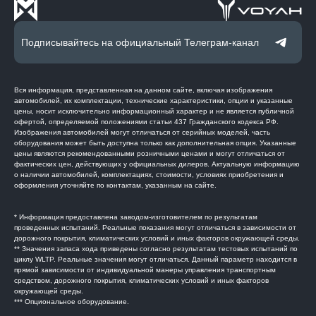
Подписывайтесь на официальный Телеграм-канал
Вся информация, представленная на данном сайте, включая изображения
автомобилей, их комплектации, технические характеристики, опции и указанные
цены, носит исключительно информационный характер и не является публичной
офертой, определяемой положениями статьи 437 Гражданского кодекса РФ.
Изображения автомобилей могут отличаться от серийных моделей, часть
оборудования может быть доступна только как дополнительная опция. Указанные
цены являются рекомендованными розничными ценами и могут отличаться от
фактических цен, действующих у официальных дилеров. Актуальную информацию
о наличии автомобилей, комплектациях, стоимости, условиях приобретения и
оформления уточняйте по контактам, указанным на сайте.
* Информация предоставлена заводом-изготовителем по результатам
проведенных испытаний. Реальные показания могут отличаться в зависимости от
дорожного покрытия, климатических условий и иных факторов окружающей среды.
** Значения запаса хода приведены согласно результатам тестовых испытаний по
циклу WLTP. Реальные значения могут отличаться. Данный параметр находится в
прямой зависимости от индивидуальной манеры управления транспортным
средством, дорожного покрытия, климатических условий и иных факторов
окружающей среды.
*** Опциональное оборудование.