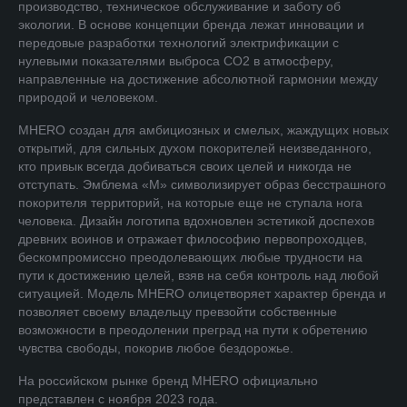
производство, техническое обслуживание и заботу об
экологии. В основе концепции бренда лежат инновации и
передовые разработки технологий электрификации с
нулевыми показателями выброса СО2 в атмосферу,
направленные на достижение абсолютной гармонии между
природой и человеком.
MHERO создан для амбициозных и смелых, жаждущих новых
открытий, для сильных духом покорителей неизведанного,
кто привык всегда добиваться своих целей и никогда не
отступать. Эмблема «М» символизирует образ бесстрашного
покорителя территорий, на которые еще не ступала нога
человека. Дизайн логотипа вдохновлен эстетикой доспехов
древних воинов и отражает философию первопроходцев,
бескомпромиссно преодолевающих любые трудности на
пути к достижению целей, взяв на себя контроль над любой
ситуацией. Модель MHERO олицетворяет характер бренда и
позволяет своему владельцу превзойти собственные
возможности в преодолении преград на пути к обретению
чувства свободы, покорив любое бездорожье.
На российском рынке бренд MHERO официально
представлен с ноября 2023 года.