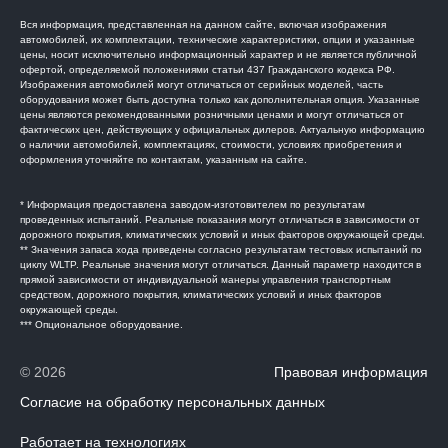
Вся информация, представленная на данном сайте, включая изображения
автомобилей, их комплектации, технические характеристики, опции и указанные
цены, носит исключительно информационный характер и не является публичной
офертой, определяемой положениями статьи 437 Гражданского кодекса РФ.
Изображения автомобилей могут отличаться от серийных моделей, часть
оборудования может быть доступна только как дополнительная опция. Указанные
цены являются рекомендованными розничными ценами и могут отличаться от
фактических цен, действующих у официальных дилеров. Актуальную информацию
о наличии автомобилей, комплектациях, стоимости, условиях приобретения и
оформления уточняйте по контактам, указанным на сайте.
* Информация предоставлена заводом-изготовителем по результатам
проведенных испытаний. Реальные показания могут отличаться в зависимости от
дорожного покрытия, климатических условий и иных факторов окружающей среды.
** Значения запаса хода приведены согласно результатам тестовых испытаний по
циклу WLTP. Реальные значения могут отличаться. Данный параметр находится в
прямой зависимости от индивидуальной манеры управления транспортным
средством, дорожного покрытия, климатических условий и иных факторов
окружающей среды.
*** Опциональное оборудование.
© 2026
Правовая информация
Согласие на обработку персональных данных
Работает на технологиях