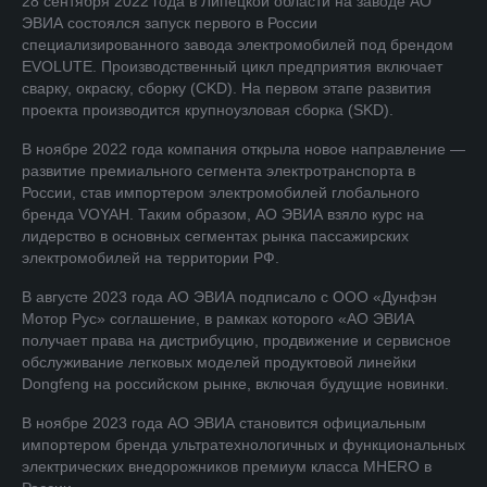
28 сентября 2022 года в Липецкой области на заводе АО
ЭВИА состоялся запуск первого в России
специализированного завода электромобилей под брендом
EVOLUTE. Производственный цикл предприятия включает
сварку, окраску, сборку (CKD). На первом этапе развития
проекта производится крупноузловая сборка (SKD).
В ноябре 2022 года компания открыла новое направление —
развитие премиального сегмента электротранспорта в
России, став импортером электромобилей глобального
бренда VOYAH. Таким образом, АО ЭВИА взяло курс на
лидерство в основных сегментах рынка пассажирских
электромобилей на территории РФ.
В августе 2023 года АО ЭВИА подписало с ООО «Дунфэн
Мотор Рус» соглашение, в рамках которого «АО ЭВИА
получает права на дистрибуцию, продвижение и сервисное
обслуживание легковых моделей продуктовой линейки
Dongfeng на российском рынке, включая будущие новинки.
В ноябре 2023 года АО ЭВИА становится официальным
импортером бренда ультратехнологичных и функциональных
электрических внедорожников премиум класса MHERO в