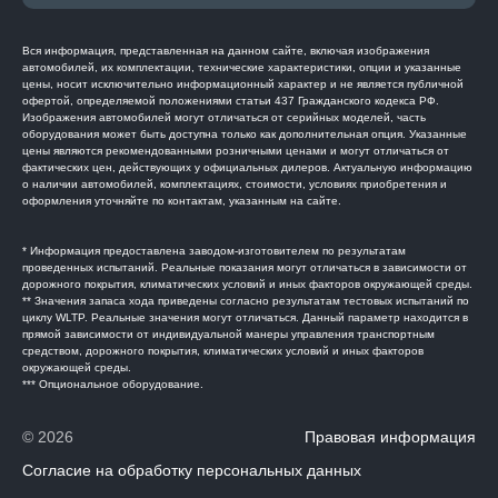
Вся информация, представленная на данном сайте, включая изображения
автомобилей, их комплектации, технические характеристики, опции и указанные
цены, носит исключительно информационный характер и не является публичной
офертой, определяемой положениями статьи 437 Гражданского кодекса РФ.
Изображения автомобилей могут отличаться от серийных моделей, часть
оборудования может быть доступна только как дополнительная опция. Указанные
цены являются рекомендованными розничными ценами и могут отличаться от
фактических цен, действующих у официальных дилеров. Актуальную информацию
о наличии автомобилей, комплектациях, стоимости, условиях приобретения и
оформления уточняйте по контактам, указанным на сайте.
* Информация предоставлена заводом-изготовителем по результатам
проведенных испытаний. Реальные показания могут отличаться в зависимости от
дорожного покрытия, климатических условий и иных факторов окружающей среды.
** Значения запаса хода приведены согласно результатам тестовых испытаний по
циклу WLTP. Реальные значения могут отличаться. Данный параметр находится в
прямой зависимости от индивидуальной манеры управления транспортным
средством, дорожного покрытия, климатических условий и иных факторов
окружающей среды.
*** Опциональное оборудование.
© 2026
Правовая информация
Согласие на обработку персональных данных