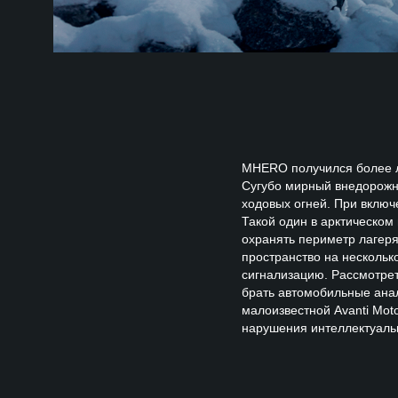
MHERO получился более л
Сугубо мирный внедорожн
ходовых огней. При включ
Такой один в арктическо
охранять периметр лагер
пространство на несколько
сигнализацию. Рассмотрет
брать автомобильные анал
малоизвестной Avanti Mot
нарушения интеллектуальн