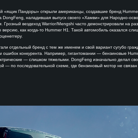
ый «ящик Пандоры» открыли американцы, создавшие бренд Hummer
 DongFeng, наладившая выпуск своего «Хамви» для Народно-осв
м. Грозный вездеход Warrior/Mengshi часто демонстрировали на ра
 версию, как когда-то Hummer H1. Такой автомобиль оказался сл
рценеггеру.
али отдельный бренд с тем же именем и свой вариант сугубо гра
м ошибок конкурента. Например, гигантомании — бензиновые Hum
ктрические — слишком тяжелыми. DongFeng изначально делал сво
ой — по последовательной схеме, где бензиновый мотор не связан