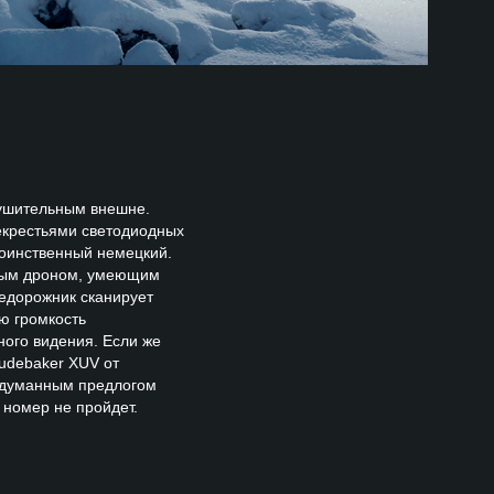
нушительным внешне.
екрестьями светодиодных
воинственный немецкий.
ьным дроном, умеющим
едорожник сканирует
ую громкость
ого видения. Если же
udebaker XUV от
надуманным предлогом
 номер не пройдет.