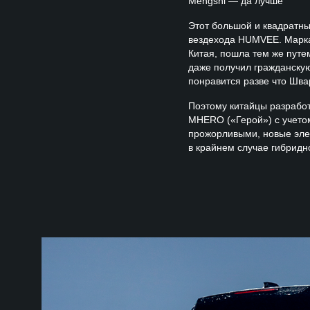
Mengshi — да лучше
Этот большой и квадратн
вездехода HUMVEE. Марка
Китая, пошла тем же путе
даже получил гражданскую
понравится разве что Шва
Поэтому китайцы разработ
MHERO («Герой») с учето
прожорливыми, новые эле
в крайнем случае гибридн