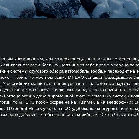
егким и компактным, чем «американец», но при этом не менее в
ик выглядит героем боевика, целящимся тебе прямо в сердце пер
ении системы кругового обзора автомобиль вообще переходит на 
м поле — воин. На местном рынке MHERO оснащен разведывател
я. У российских машин эта опция урезана — с помощью радаров вн
 десятков метров вокруг и если заметит чужака, то врубит на полн
ь наглеца можно даже в кромешной тьме, с помощью системы ночн
огии, то MHERO похож скорее не на Hummer, а на внедорожник St
ors. В General Motors увидели в «Студебекере» конкурента и под 
ых прав добились, чтобы он не стал серийным. С китайцами такой