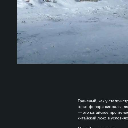
Граненый, как у стелс-ис
горят фонари-кинжалы, л
— это китайское прочтен
китайский люкс в условия