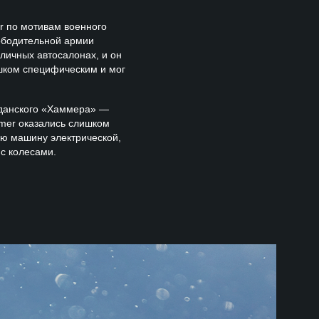
 по мотивам военного
ободительной армии
зличных автосалонах, и он
ишком специфическим и мог
жданского «Хаммера» —
mer оказались слишком
ю машину электрической,
 с колесами.