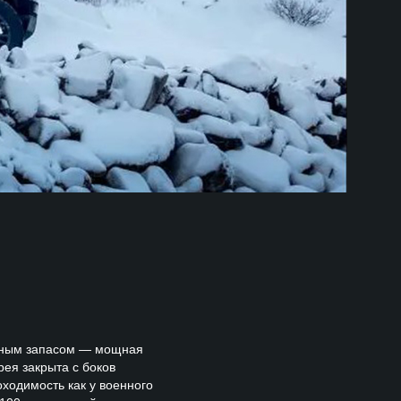
омным запасом — мощная
рея закрыта с боков
ходимость как у военного