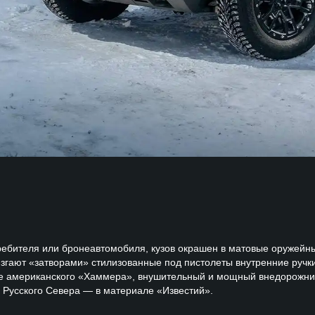
требителя или бронеавтомобиля, кузов окрашен в матовые оружейн
язгают «затворами» стилизованные под пистолеты внутренние руч
ие американского «Хаммера», внушительный и мощный внедорожник
х Русского Севера — в материале «Известий».