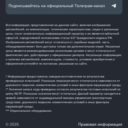
Подписывайтесь на официальный Телеграм-канал
Вся информация, представленная на данном сайте, включая изображения
автомобилей, их комплектации, технические характеристики, опции и указанные
цены, носит исключительно информационный характер и не является публичной
офертой, определяемой положениями статьи 437 Гражданского кодекса РФ.
Изображения автомобилей могут отличаться от серийных моделей, часть
оборудования может быть доступна только как дополнительная опция. Указанные
цены являются рекомендованными розничными ценами и могут отличаться от
фактических цен, действующих у официальных дилеров. Актуальную информацию
о наличии автомобилей, комплектациях, стоимости, условиях приобретения и
оформления уточняйте по контактам, указанным на сайте.
* Информация предоставлена заводом-изготовителем по результатам
проведенных испытаний. Реальные показания могут отличаться в зависимости от
дорожного покрытия, климатических условий и иных факторов окружающей среды.
** Значения запаса хода приведены согласно результатам тестовых испытаний по
циклу WLTP. Реальные значения могут отличаться. Данный параметр находится в
прямой зависимости от индивидуальной манеры управления транспортным
средством, дорожного покрытия, климатических условий и иных факторов
окружающей среды.
*** Опциональное оборудование.
© 2026
Правовая информация