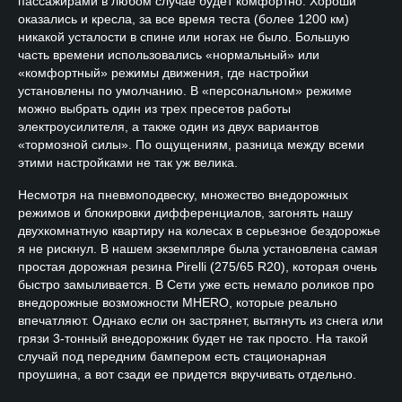
пассажирами в любом случае будет комфортно. Хороши
оказались и кресла, за все время теста (более 1200 км)
никакой усталости в спине или ногах не было. Большую
часть времени использовались «нормальный» или
«комфортный» режимы движения, где настройки
установлены по умолчанию. В «персональном» режиме
можно выбрать один из трех пресетов работы
электроусилителя, а также один из двух вариантов
«тормозной силы». По ощущениям, разница между всеми
этими настройками не так уж велика.
Несмотря на пневмоподвеску, множество внедорожных
режимов и блокировки дифференциалов, загонять нашу
двухкомнатную квартиру на колесах в серьезное бездорожье
я не рискнул. В нашем экземпляре была установлена самая
простая дорожная резина Pirelli (275/65 R20), которая очень
быстро замыливается. В Сети уже есть немало роликов про
внедорожные возможности MHERO, которые реально
впечатляют. Однако если он застрянет, вытянуть из снега или
грязи 3-тонный внедорожник будет не так просто. На такой
случай под передним бампером есть стационарная
проушина, а вот сзади ее придется вкручивать отдельно.