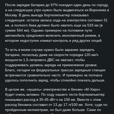
После зарядки батареи до 97% поездил один день по городу,
а на следующее утро нужно было выдвигаться из Воронежа в
Москву. В день выезда борткомпьютер показывал
следующее: остаток запаса хода на электротяге составил 31
км, а полного бака должно было хватить еще на 533 км (в
сумме 564 км). Однако примерно на половине пути
автомобиль предложил включить экономичный режим, в
котором недоступен климат-контроль и ряд других опций.
То есть в моем случае нужно было заранее зарядить
батарею, поскольку даже на скорости порядка 120 км/ч
мощности 1,5-литрового ДВС не хватает, чтобы
поддерживать уровень заряда на приемлемом уровне.
Благо, сегодня на федеральных трассах зарядные станции
встречаются сравнительно часто. И примерно за полчаса
удалось пополнить заряд, чтобы спокойно поехать дальше.
В целом же, «кушать» электричество и бензин «М-Хиро»
будет очень активно. По ходу нашего теста борткомпьютер
показывал расход в 35-45 кВт⋅ч на 100 км. Вместе с этим
расход бензина составил от 13 до 17 л/100 км. Хотя, судя по
пройденным километрам, он был даже больше. Сами по