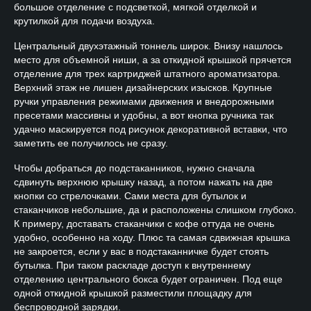
большое отделение с подсветкой, мягкой отделкой и
крутилкой для подачи воздуха.
Центральный двухэтажный тоннель широк. Внизу нашлось
место для объемной ниши, а за откидной крышкой прячется
отделение для трех картриджей штатного ароматизатора.
Верхний этаж не лишен дизайнерских изысков. Крупные
ручки управления режимами движения и внедорожными
пресетами массивны и удобны, а вот кнопка ручника так
удачно маскируется под рисунок декоративной вставки, что
заметить ее получилось не сразу.
Чтобы добраться до подстаканников, нужно сначала
сдвинуть верхнюю крышку назад, а потом нажать на две
кнопки со стрелочками. Сами места для бутылок и
стаканчиков небольшие, да и расположены слишком глубоко.
К примеру, доставать стаканчики с кофе оттуда не очень
удобно, особенно на ходу. Плюс та самая сдвижная крышка
не закроется, если у вас в подстаканничке будет стоять
бутылка. При таком раскладе доступ к внутреннему
отделению центрального бокса будет ограничен. Под еще
одной откидной крышкой разместили площадку для
беспроводной зарядки.