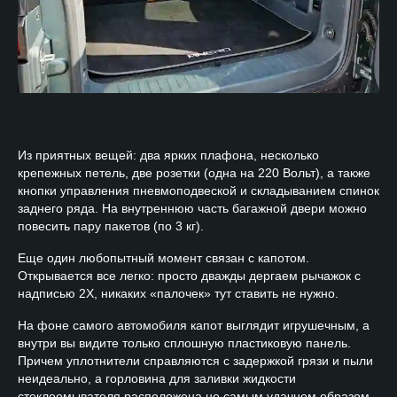
Из приятных вещей: два ярких плафона, несколько
крепежных петель, две розетки (одна на 220 Вольт), а также
кнопки управления пневмоподвеской и складыванием спинок
заднего ряда. На внутреннюю часть багажной двери можно
повесить пару пакетов (по 3 кг).
Еще один любопытный момент связан с капотом.
Открывается все легко: просто дважды дергаем рычажок с
надписью 2Х, никаких «палочек» тут ставить не нужно.
На фоне самого автомобиля капот выглядит игрушечным, а
внутри вы видите только сплошную пластиковую панель.
Причем уплотнители справляются с задержкой грязи и пыли
неидеально, а горловина для заливки жидкости
стеклоомывателя расположена не самым удачном образом.